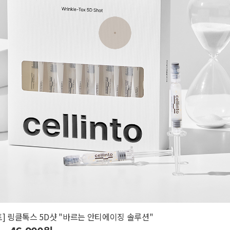
토] 링클톡스 5D샷 "바르는 안티에이징 솔루션"