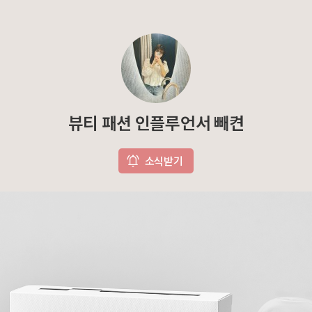
뷰티 패션 인플루언서 빼켠
소식받기