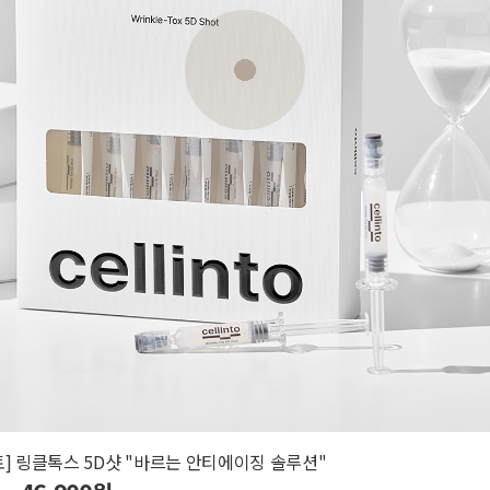
토] 링클톡스 5D샷 "바르는 안티에이징 솔루션"