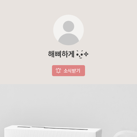
해삐하게 •̀.̫•́✧
소식받기